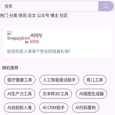
热门
分类
快讯
论文
公众号
博主
社区
Snappy
6908
给您的亲人带来个性化的惊喜礼物！
随机推荐
医疗健康工具
人工智能面试助手
育儿工具
AI生产力工具
文本转3D工具
AI插图生成器
AI自拍和人像
AI CRM助手
AI代码重构