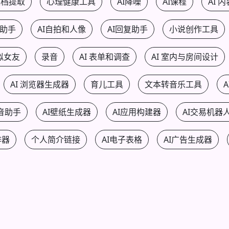
文档提取
心理健康工具
AI降噪
AI课程
AI 
I助手
AI自拍和人像
AI回复助手
小说创作工具
拟女友
录音
AI 表单和调查
AI 室内与房间设计
AI 浏览器生成器
育儿工具
文本转音乐工具
语音助手
AI壁纸生成器
AI应用构建器
AI交易机器
作器
个人简介链接
AI电子表格
AI广告生成器